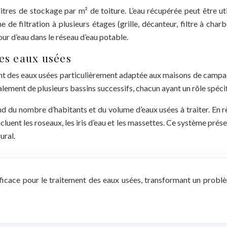
res de stockage par m² de toiture. L’eau récupérée peut être utilis
 filtration à plusieurs étages (grille, décanteur, filtre à charb
our d’eau dans le réseau d’eau potable.
es eaux usées
t des eaux usées particulièrement adaptée aux maisons de campagn
ralement de plusieurs bassins successifs, chacun ayant un rôle spéci
u nombre d’habitants et du volume d’eaux usées à traiter. En règ
luent les roseaux, les iris d’eau et les massettes. Ce système prése
ural.
efficace pour le traitement des eaux usées, transformant un prob