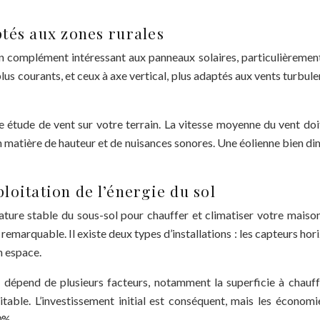
tés aux zones rurales
n complément intéressant aux panneaux solaires, particulièrement 
, plus courants, et ceux à axe vertical, plus adaptés aux vents turb
une étude de vent sur votre terrain. La vitesse moyenne du vent doi
n matière de hauteur et de nuisances sonores. Une éolienne bien d
oitation de l’énergie du sol
ture stable du sous-sol pour chauffer et climatiser votre mai
remarquable. Il existe deux types d’installations : les capteurs hor
n espace.
pend de plusieurs facteurs, notamment la superficie à chauffer,
le. L’investissement initial est conséquent, mais les économies
0%.