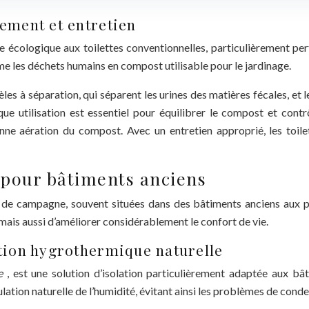
nement et entretien
e écologique aux toilettes conventionnelles, particulièrement pert
e les déchets humains en compost utilisable pour le jardinage.
èles à séparation, qui séparent les urines des matières fécales, et
 utilisation est essentiel pour équilibrer le compost et contrôl
ne aération du compost. Avec un entretien approprié, les toile
 pour bâtiments anciens
ns de campagne, souvent situées dans des bâtiments anciens aux
mais aussi d’améliorer considérablement le confort de vie.
ation hygrothermique naturelle
re
, est une solution d’isolation particulièrement adaptée aux bâ
ation naturelle de l’humidité, évitant ainsi les problèmes de conde